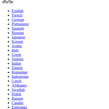
เพื่อปิด
English
French
German
Portuguese
Spanish
Russian
Japanese
Korean
Arabic
Irish
Greek
Turkish
Italian
Danish
Romanian
Indonesian
Czech
Afrikaans
Swedish
Polish
Basque
Catalan
Esperanto