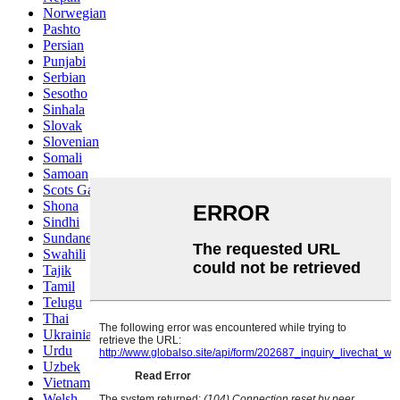
Norwegian
Pashto
Persian
Punjabi
Serbian
Sesotho
Sinhala
Slovak
Slovenian
Somali
Samoan
Scots Gaelic
Shona
Sindhi
Sundanese
Swahili
Tajik
Tamil
Telugu
Thai
Ukrainian
Urdu
Uzbek
Vietnamese
Welsh