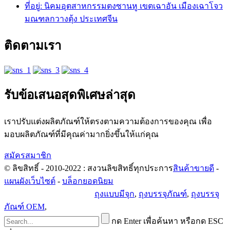
ที่อยู่: นิคมอุตสาหกรรมตงซานหู เขตเฉาอัน เมืองเฉาโจว
มณฑลกวางตุ้ง ประเทศจีน
ติดตามเรา
รับข้อเสนอสุดพิเศษล่าสุด
เราปรับแต่งผลิตภัณฑ์ให้ตรงตามความต้องการของคุณ เพื่อ
มอบผลิตภัณฑ์ที่มีคุณค่ามากยิ่งขึ้นให้แก่คุณ
สมัครสมาชิก
© ลิขสิทธิ์ - 2010-2022 : สงวนลิขสิทธิ์ทุกประการ
สินค้าขายดี
-
แผนผังเว็บไซต์
-
บล็อกยอดนิยม
นโยบายความเป็นส่วนตัว
ถุงแบบมีจุก
,
ถุงบรรจุภัณฑ์
,
ถุงบรรจุ
ภัณฑ์ OEM
,
กด Enter เพื่อค้นหา หรือกด ESC