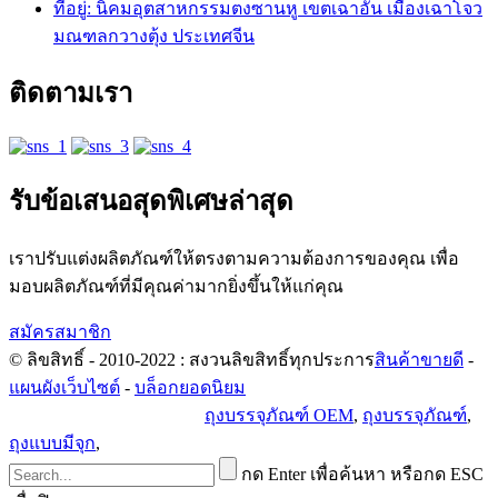
ที่อยู่: นิคมอุตสาหกรรมตงซานหู เขตเฉาอัน เมืองเฉาโจว
มณฑลกวางตุ้ง ประเทศจีน
ติดตามเรา
รับข้อเสนอสุดพิเศษล่าสุด
เราปรับแต่งผลิตภัณฑ์ให้ตรงตามความต้องการของคุณ เพื่อ
มอบผลิตภัณฑ์ที่มีคุณค่ามากยิ่งขึ้นให้แก่คุณ
สมัครสมาชิก
© ลิขสิทธิ์ - 2010-2022 : สงวนลิขสิทธิ์ทุกประการ
สินค้าขายดี
-
แผนผังเว็บไซต์
-
บล็อกยอดนิยม
นโยบายความเป็นส่วนตัว
ถุงบรรจุภัณฑ์ OEM
,
ถุงบรรจุภัณฑ์
,
ถุงแบบมีจุก
,
กด Enter เพื่อค้นหา หรือกด ESC