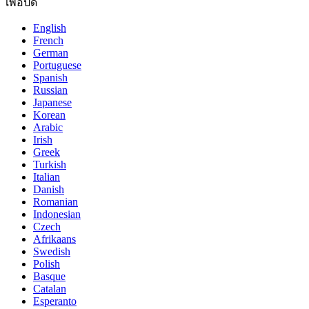
เพื่อปิด
English
French
German
Portuguese
Spanish
Russian
Japanese
Korean
Arabic
Irish
Greek
Turkish
Italian
Danish
Romanian
Indonesian
Czech
Afrikaans
Swedish
Polish
Basque
Catalan
Esperanto