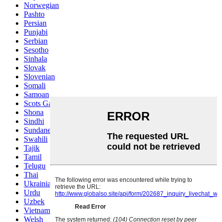
Norwegian
Pashto
Persian
Punjabi
Serbian
Sesotho
Sinhala
Slovak
Slovenian
Somali
Samoan
Scots Gaelic
Shona
Sindhi
Sundanese
Swahili
Tajik
Tamil
Telugu
Thai
Ukrainian
Urdu
Uzbek
Vietnamese
Welsh